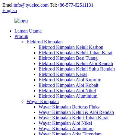
Emel:
info@tyuelec.com
Tel:
+86-577-62511131
English
Laman Utama
Produk
Elektrod Kimpalan
Elektrod Kimpalan Keluli Karbon
Elektrod Kimpalan Keluli Tahan Karat
Elektrod Kimpalan Besi Tuang
Elektrod Kimpalan Keluli Aloi Rendah
Elektrod Kimpalan Keluli Suhu Rendah
Elektrod Kimpalan Keras
Elektrod Kimpalan Aloi Kuprum
Elektrod Kimpalan Aloi Kobalt
Elektrod Kimpalan Aloi Nikel
Elektrod Kimpalan Aluminium
Wayar Kimpalan
Wayar Kimpalan Berteras Fluks
Wayar Kimpalan Keluli & Aloi Rendah
Wayar Kimpalan Keluli Tahan Karat
Wayar Kimpalan Aloi Nikel
Wayar Kimpalan Aluminium
Wayar Kimpalan Arka Terendam