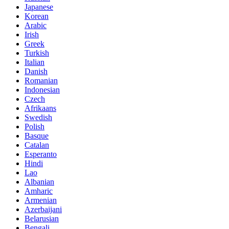
Japanese
Korean
Arabic
Irish
Greek
Turkish
Italian
Danish
Romanian
Indonesian
Czech
Afrikaans
Swedish
Polish
Basque
Catalan
Esperanto
Hindi
Lao
Albanian
Amharic
Armenian
Azerbaijani
Belarusian
Bengali