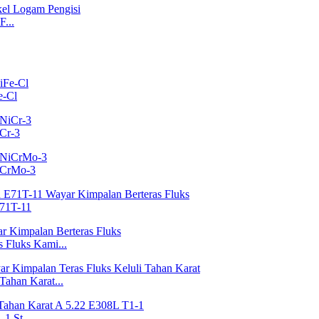
...
e-Cl
Cr-3
iCrMo-3
E71T-11
Fluks Kami...
ahan Karat...
1 St...