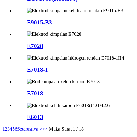
E9015-B3
E7028
E7018-1
E7018
E6013
1
2
3
4
5
6
Seterusnya >
>>
Muka Surat 1 / 18