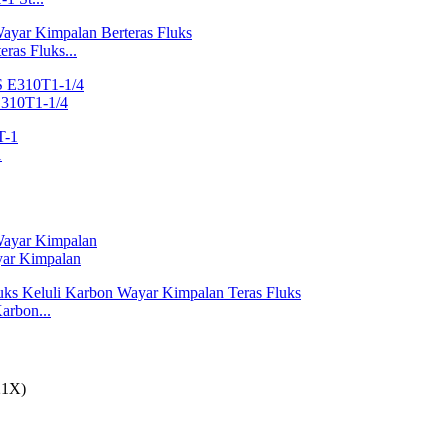
ras Fluks...
E310T1-1/4
1
yar Kimpalan
arbon...