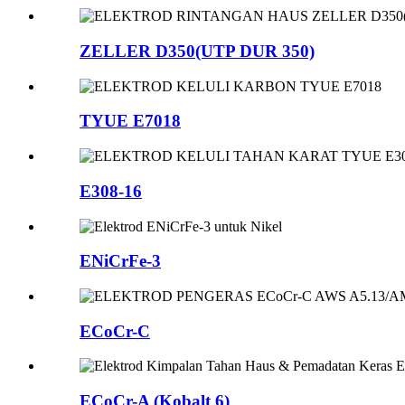
ZELLER D350(UTP DUR 350)
TYUE E7018
E308-16
ENiCrFe-3
ECoCr-C
ECoCr-A (Kobalt 6)