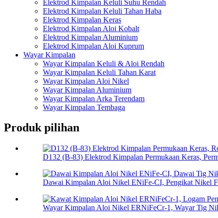
Elektrod Kimpalan Keluli Suhu Rendah
Elektrod Kimpalan Keluli Tahan Haba
Elektrod Kimpalan Keras
Elektrod Kimpalan Aloi Kobalt
Elektrod Kimpalan Aluminium
Elektrod Kimpalan Aloi Kuprum
Wayar Kimpalan
Wayar Kimpalan Keluli & Aloi Rendah
Wayar Kimpalan Keluli Tahan Karat
Wayar Kimpalan Aloi Nikel
Wayar Kimpalan Aluminium
Wayar Kimpalan Arka Terendam
Wayar Kimpalan Tembaga
Produk pilihan
D132 (B-83) Elektrod Kimpalan Permukaan Keras, Perm
Dawai Kimpalan Aloi Nikel ENiFe-CI, Pengikat Nikel F
Wayar Kimpalan Aloi Nikel ERNiFeCr-1, Wayar Tig Nik