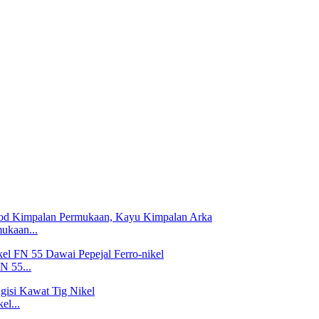
ukaan...
N 55...
el...