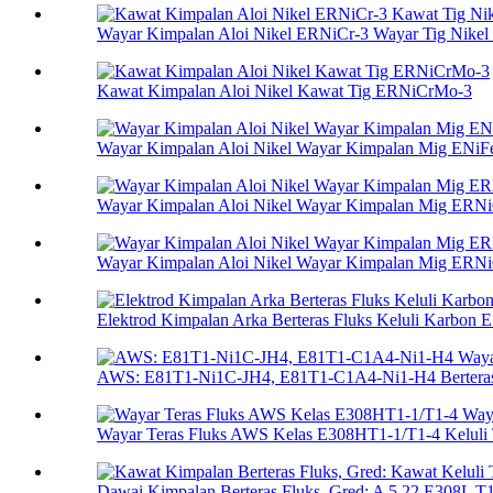
Wayar Kimpalan Aloi Nikel ERNiCr-3 Wayar Tig Nikel F
Kawat Kimpalan Aloi Nikel Kawat Tig ERNiCrMo-3
Wayar Kimpalan Aloi Nikel Wayar Kimpalan Mig ENiF
Wayar Kimpalan Aloi Nikel Wayar Kimpalan Mig ERNi
Wayar Kimpalan Aloi Nikel Wayar Kimpalan Mig ERN
Elektrod Kimpalan Arka Berteras Fluks Keluli Karbon 
AWS: E81T1-Ni1C-JH4, E81T1-C1A4-Ni1-H4 Berteras 
Wayar Teras Fluks AWS Kelas E308HT1-1/T1-4 Keluli T
Dawai Kimpalan Berteras Fluks, Gred: A 5.22 E308L T1-