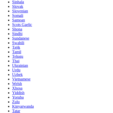
Sinhala
Slovak
Slovenian
Somali
Samoan
Scots Gaelic
Shona
Sindhi
Sundanese
Swahili
Tajik
Tamil
Telugu
Thai
Ukrainian
Urdu
Uzbek
Vietnamese
Welsh
Xhosa
Yiddish
Yoruba
Zulu
Kinyarwanda
Tatar