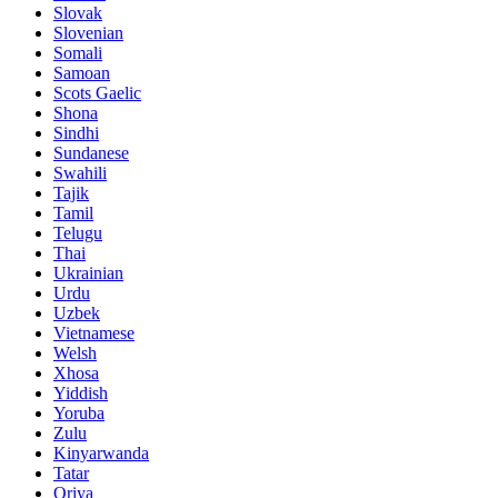
Slovak
Slovenian
Somali
Samoan
Scots Gaelic
Shona
Sindhi
Sundanese
Swahili
Tajik
Tamil
Telugu
Thai
Ukrainian
Urdu
Uzbek
Vietnamese
Welsh
Xhosa
Yiddish
Yoruba
Zulu
Kinyarwanda
Tatar
Oriya