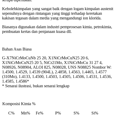
Kebolehkimpalan yang sangat baik dengan logam kimpalan austenit
sepenuhnya dengan rintangan yang tinggi terhadap keretakan
kakisan tegasan dalam media yang mengandungi ion klorida.
Biasanya digunakan dalam industri pemprosesan kimia, petrokimia,
pembuatan kertas dan penjanaan kuasa dll.
Bahan Asas Biasa
G-X7NiCrMoCuNb 25 20, X1NiCrMoCuN25 20 6,
X1NiCrMoCuN25 20 5, NiCr21Mo, X1NiCrMoCu 31 27 4,
N08926, N08904, ALOI 825, N08028, UNS N08825 Nombor W:
1.4500, 1.4529, 1.4539 (904L), 2.4858, 1.4563, 1.4465, 1.4577
(310Mo), 1.4133, 1.4500, 1.4503, 1.4505, 1.4506, 1.4531, 1.4536,
1.4585, 1.4586*
* Senarai ilustrasi, bukan senarai lengkap
Komposisi Kimia %
C%
Mn%
Fe%
P%
S%
Si%