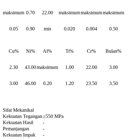
maksimum
0.70
22.00
maksimum
maksimum
maksimum
0.05
0.90
min
0.020
0.004
0.50
Cu%
Ni%
Al%
Ti%
Cr%
Bulan%
2.30
43.00
maksimum
1.00
22.00
3.00
3.00
46.00
0.20
1.20
23.50
3.50
Sifat Mekanikal
Kekuatan Tegangan
≥550 MPa
Kekuatan Hasil
-
Pemanjangan
-
Kekuatan Impak
-