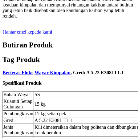
keadaan kimpalan dan mempunyai rintangan kakisan antara butiran
yang lebih baik disebabkan oleh kandungan karbon yang lebih
rendah.
Hantar emel kepada kami
Butiran Produk
Tag Produk
Berteras Fluks
Wayar Kimpalan
, Gred: A 5.22 E308l T1-1
Spesifikasi Produk
Bahan Wayar
SS
Kuantiti Setiap
15 kg
Gulungan
Pembungkusan
15 kg setiap pek
Gred
A 5.22 E308L T1-1
Jenis
Kili dimeteraikan dalam beg politena dan dibungkus
Pembungkusan
kotak beralun