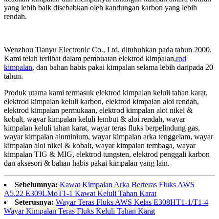
yang lebih baik disebabkan oleh kandungan karbon yang lebih
rendah.
Wenzhou Tianyu Electronic Co., Ltd. ditubuhkan pada tahun 2000.
Kami telah terlibat dalam pembuatan elektrod kimpalan,
rod
kimpalan
, dan bahan habis pakai kimpalan selama lebih daripada 20
tahun.
Produk utama kami termasuk elektrod kimpalan keluli tahan karat,
elektrod kimpalan keluli karbon, elektrod kimpalan aloi rendah,
elektrod kimpalan permukaan, elektrod kimpalan aloi nikel &
kobalt, wayar kimpalan keluli lembut & aloi rendah, wayar
kimpalan keluli tahan karat, wayar teras fluks berpelindung gas,
wayar kimpalan aluminium, wayar kimpalan arka tenggelam, wayar
kimpalan aloi nikel & kobalt, wayar kimpalan tembaga, wayar
kimpalan TIG & MIG, elektrod tungsten, elektrod penggali karbon
dan aksesori & bahan habis pakai kimpalan yang lain.
Sebelumnya:
Kawat Kimpalan Arka Berteras Fluks AWS
A5.22 E309LMoT1-1 Kawat Keluli Tahan Karat
Seterusnya:
Wayar Teras Fluks AWS Kelas E308HT1-1/T1-4
Wayar Kimpalan Teras Fluks Keluli Tahan Karat