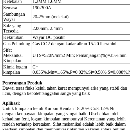
Ketebalan
1.2MM 1.6MM
Semasa
190-300A
Sambungan
20-25mm (melekat)
Wayar
Saiz yang
2.00mm, 2.4mm
Tersedia
Kekutuban
Wayar DC positif
Gas Pelindung
Gas CO2 dengan kadar aliran 15-20 liter/minit
Sifat
Mekanikal
UTS=520N/mm2 Min; Pemanjangan(%)=35% min
Kimpalan
Kimia logam
C=
kimpalan
0.035%,Mn=1.65%,P=0.02%,Si=0.50%,S=0.008%,
Penerangan Produk
Dawai teras fluks keluli tahan karat mempunyai arka yang stabil dan
licin, dengan kebolehtanggalan sanga yang baik
Aplikasi:
Untuk kimpalan keluli Karbon Rendah 18-20% Cr/8-12% Ni
dengan keupayaan kimpalan yang sangat baik. Disebabkan oleh
kehadiran ferit, logam kimpalan mempunyai Kerentanan yang lebih
rendah terhadap keretakan. Sifat mekanikal adalah lebih baik dalam
keadaan kimpalan dan mempunyai rintangan kakisan antara butiran