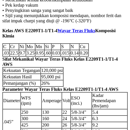
• Pek kedap vakum
• Penyingkiran sanga yang sangat baik
• Sijil yang menunjukkan komposisi mendapan, nombor ferit dan
sifat impak charpi yang diuji @ -196°C (-320°F)
Kelas AWS E2209T1-1/T1-4
Wayar Teras Fluks
Komposisi
Kimia
C
Cr
Ni
Mo
Mn
Si
P
S
N
Cu
.03
22.5
9.7
3.25
0.95
.60
0.03
.015
0.14
0.20
Sifat Mekanikal Wayar Teras Fluks Kelas E2209T1-1/T1-4
AWS
Kekuatan Tegangan
120,000 psi
Kekuatan Hasil
95,000 psi
Pemanjangan (%)
26%
Parameter Wayar Teras Fluks Kelas E2209T1-1/T1-4 AWS
Kadar
WFS
ESO
Diameter
Amperage
Volt
Pemendapan
(ipm)
(inci.)
(lbs/jam)
250
130
22
5/8-3/4”
5.4
300
160
24
5/8-3/4”
6.3
.045”
425
200
26
5/8-3/4”
9.2