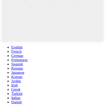
English
French
German
Portuguese
Spanish
Russian
Japanese
Korean
Arabic
Irish
Greek
Turkish
Italian
Danish