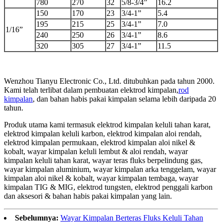
780
270
32
5/8-3/4”
16.2
150
170
23
3/4-1”
5.4
195
215
25
3/4-1”
7.0
1/16”
240
250
26
3/4-1”
8.6
320
305
27
3/4-1”
11.5
Wenzhou Tianyu Electronic Co., Ltd. ditubuhkan pada tahun 2000.
Kami telah terlibat dalam pembuatan elektrod kimpalan,
rod
kimpalan
, dan bahan habis pakai kimpalan selama lebih daripada 20
tahun.
Produk utama kami termasuk elektrod kimpalan keluli tahan karat,
elektrod kimpalan keluli karbon, elektrod kimpalan aloi rendah,
elektrod kimpalan permukaan, elektrod kimpalan aloi nikel &
kobalt, wayar kimpalan keluli lembut & aloi rendah, wayar
kimpalan keluli tahan karat, wayar teras fluks berpelindung gas,
wayar kimpalan aluminium, wayar kimpalan arka tenggelam, wayar
kimpalan aloi nikel & kobalt, wayar kimpalan tembaga, wayar
kimpalan TIG & MIG, elektrod tungsten, elektrod penggali karbon
dan aksesori & bahan habis pakai kimpalan yang lain.
Sebelumnya:
Wayar Kimpalan Berteras Fluks Keluli Tahan