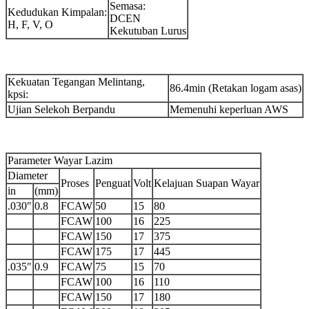
Semasa:
Kedudukan Kimpalan:
DCEN
H, F, V, O
Kekutuban Lurus
Kekuatan Tegangan Melintang,
86.4min (Retakan logam asas)
kpsi:
Ujian Selekoh Berpandu
Memenuhi keperluan AWS
Parameter Wayar Lazim
Diameter
Proses
Penguat
Volt
Kelajuan Suapan Wayar
in
(mm)
.030″
0.8
FCAW
50
15
80
FCAW
100
16
225
FCAW
150
17
375
FCAW
175
17
445
.035″
0.9
FCAW
75
15
70
FCAW
100
16
110
FCAW
150
17
180