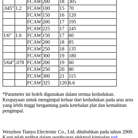
FCAW
200
18
305
.045″
1.2
FCAW
100
15
70
FCAW
150
16
120
FCAW
200
17
195
FCAW
225
17
245
1/6″
1.6
FCAW
150
17
60
FCAW
200
18
85
FCAW
250
18
135
FCAW
300
19
180
5/64”
.078
FCAW
200
19
60
FCAW
250
20
80
FCAW
300
21
115
FCAW
325
120
6.6
*Parameter ini boleh digunakan dalam semua kedudukan.
Keupayaan untuk mengimpal keluar dari kedudukan pada aras arus
yang lebih tinggi bergantung pada ketebalan plat dan kemahiran
pengimpal.
Wenzhou Tianyu Electronic Co., Ltd. ditubuhkan pada tahun 2000.
Kami telah terlibat dalam pembuatan elektrod kimpalan,
rod