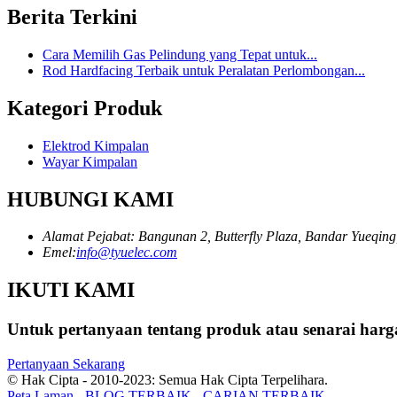
Berita Terkini
Cara Memilih Gas Pelindung yang Tepat untuk...
Rod Hardfacing Terbaik untuk Peralatan Perlombongan...
Kategori Produk
Elektrod Kimpalan
Wayar Kimpalan
HUBUNGI KAMI
Alamat Pejabat: Bangunan 2, Butterfly Plaza, Bandar Yueqing
Emel:
info@tyuelec.com
IKUTI KAMI
Untuk pertanyaan tentang produk atau senarai har
Pertanyaan Sekarang
© Hak Cipta - 2010-2023: Semua Hak Cipta Terpelihara.
Peta Laman
-
BLOG TERBAIK
-
CARIAN TERBAIK