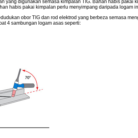
lan yang digunakan semasa kimpalan TIG. Bahan habis pakai ki
an habis pakai kimpalan perlu menyimpang daripada logam ind
kedudukan obor TIG dan rod elektrod yang berbeza semasa me
at 4 sambungan logam asas seperti: