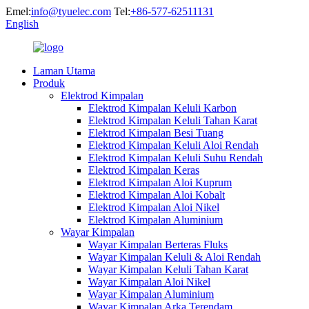
Emel:
info@tyuelec.com
Tel:
+86-577-62511131
English
Laman Utama
Produk
Elektrod Kimpalan
Elektrod Kimpalan Keluli Karbon
Elektrod Kimpalan Keluli Tahan Karat
Elektrod Kimpalan Besi Tuang
Elektrod Kimpalan Keluli Aloi Rendah
Elektrod Kimpalan Keluli Suhu Rendah
Elektrod Kimpalan Keras
Elektrod Kimpalan Aloi Kuprum
Elektrod Kimpalan Aloi Kobalt
Elektrod Kimpalan Aloi Nikel
Elektrod Kimpalan Aluminium
Wayar Kimpalan
Wayar Kimpalan Berteras Fluks
Wayar Kimpalan Keluli & Aloi Rendah
Wayar Kimpalan Keluli Tahan Karat
Wayar Kimpalan Aloi Nikel
Wayar Kimpalan Aluminium
Wayar Kimpalan Arka Terendam