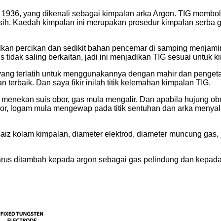
n 1936, yang dikenali sebagai kimpalan arka Argon. TIG membol
sih. Kaedah kimpalan ini merupakan prosedur kimpalan serba 
lkan percikan dan sedikit bahan pencemar di samping menjamin
tidak saling berkaitan, jadi ini menjadikan TIG sesuai untuk 
ng terlatih untuk menggunakannya dengan mahir dan pengeta
terbaik. Dan saya fikir inilah titik kelemahan kimpalan TIG.
a menekan suis obor, gas mula mengalir. Dan apabila hujung ob
r, logam mula mengewap pada titik sentuhan dan arka menyala, 
aiz kolam kimpalan, diameter elektrod, diameter muncung gas, 
harus ditambah kepada argon sebagai gas pelindung dan kepada