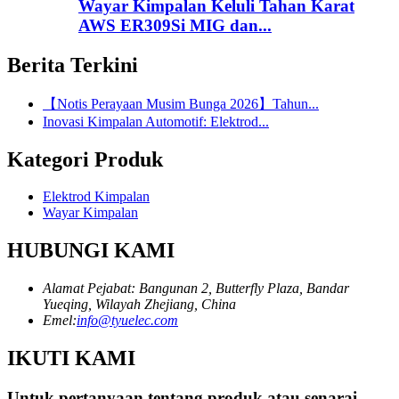
Wayar Kimpalan Keluli Tahan Karat
AWS ER309Si MIG dan...
Berita Terkini
【Notis Perayaan Musim Bunga 2026】Tahun...
Inovasi Kimpalan Automotif: Elektrod...
Kategori Produk
Elektrod Kimpalan
Wayar Kimpalan
HUBUNGI KAMI
Alamat Pejabat: Bangunan 2, Butterfly Plaza, Bandar
Yueqing, Wilayah Zhejiang, China
Emel:
info@tyuelec.com
IKUTI KAMI
Untuk pertanyaan tentang produk atau senarai