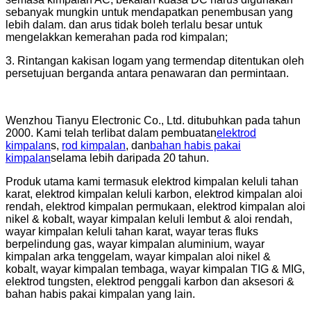
sebanyak mungkin untuk mendapatkan penembusan yang
lebih dalam. dan arus tidak boleh terlalu besar untuk
mengelakkan kemerahan pada rod kimpalan;
3. Rintangan kakisan logam yang termendap ditentukan oleh
persetujuan berganda antara penawaran dan permintaan.
Wenzhou Tianyu Electronic Co., Ltd. ditubuhkan pada tahun
2000. Kami telah terlibat dalam pembuatan
elektrod
kimpalan
s,
rod kimpalan
, dan
bahan habis pakai
kimpalan
selama lebih daripada 20 tahun.
Produk utama kami termasuk elektrod kimpalan keluli tahan
karat, elektrod kimpalan keluli karbon, elektrod kimpalan aloi
rendah, elektrod kimpalan permukaan, elektrod kimpalan aloi
nikel & kobalt, wayar kimpalan keluli lembut & aloi rendah,
wayar kimpalan keluli tahan karat, wayar teras fluks
berpelindung gas, wayar kimpalan aluminium, wayar
kimpalan arka tenggelam, wayar kimpalan aloi nikel &
kobalt, wayar kimpalan tembaga, wayar kimpalan TIG & MIG,
elektrod tungsten, elektrod penggali karbon dan aksesori &
bahan habis pakai kimpalan yang lain.