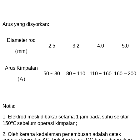
Arus yang disyorkan:
Diameter rod
2.5
3.2
4.0
5.0
（mm）
Arus Kimpalan
50 ~ 80
80 ~ 110
110 ~ 160
160 ~ 200
（A）
Notis:
1. Elektrod mesti dibakar selama 1 jam pada suhu sekitar
150℃ sebelum operasi kimpalan;
2. Oleh kerana kedalaman penembusan adalah cetek
semasa kimpalan AC, bekalan kuasa DC harus digunakan