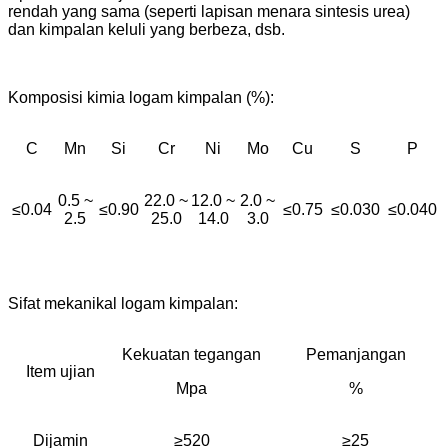
rendah yang sama (seperti lapisan menara sintesis urea)
dan kimpalan keluli yang berbeza, dsb.
Komposisi kimia logam kimpalan (%):
C
Mn
Si
Cr
Ni
Mo
Cu
S
P
0.5 ~
22.0 ~
12.0 ~
2.0 ~
≤0.04
≤0.90
≤0.75
≤0.030
≤0.040
2.5
25.0
14.0
3.0
Sifat mekanikal logam kimpalan:
Kekuatan tegangan
Pemanjangan
Item ujian
Mpa
%
Dijamin
≥520
≥25