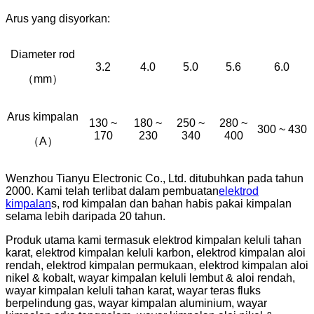
Arus yang disyorkan:
Diameter rod
3.2
4.0
5.0
5.6
6.0
（mm）
Arus kimpalan
130 ~
180 ~
250 ~
280 ~
300 ~ 430
170
230
340
400
（A）
Wenzhou Tianyu Electronic Co., Ltd. ditubuhkan pada tahun
2000. Kami telah terlibat dalam pembuatan
elektrod
kimpalan
s, rod kimpalan dan bahan habis pakai kimpalan
selama lebih daripada 20 tahun.
Produk utama kami termasuk elektrod kimpalan keluli tahan
karat, elektrod kimpalan keluli karbon, elektrod kimpalan aloi
rendah, elektrod kimpalan permukaan, elektrod kimpalan aloi
nikel & kobalt, wayar kimpalan keluli lembut & aloi rendah,
wayar kimpalan keluli tahan karat, wayar teras fluks
berpelindung gas, wayar kimpalan aluminium, wayar