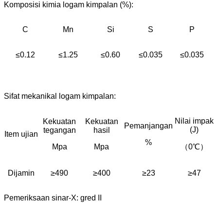
Komposisi kimia logam kimpalan (%):
C
Mn
Si
S
P
≤0.12
≤1.25
≤0.60
≤0.035
≤0.035
Sifat mekanikal logam kimpalan:
Nilai impak
Kekuatan
Kekuatan
Pemanjangan
(J)
tegangan
hasil
Item ujian
%
Mpa
Mpa
（0℃）
Dijamin
≥490
≥400
≥23
≥47
Pemeriksaan sinar-X: gred II