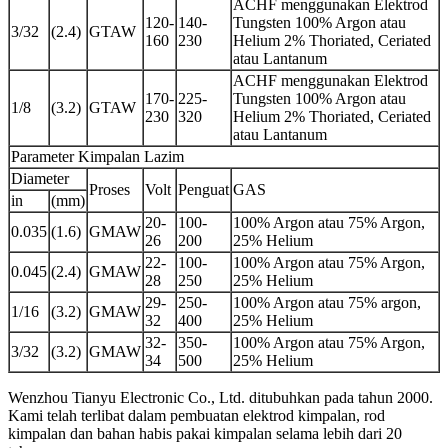
ACHF menggunakan Elektrod
120-
140-
Tungsten 100% Argon atau
3/32
(2.4)
GTAW
160
230
Helium 2% Thoriated, Ceriated
atau Lantanum
ACHF menggunakan Elektrod
170-
225-
Tungsten 100% Argon atau
1/8
(3.2)
GTAW
230
320
Helium 2% Thoriated, Ceriated
atau Lantanum
Parameter Kimpalan Lazim
Diameter
Proses
Volt
Penguat
GAS
in
(mm)
20-
100-
100% Argon atau 75% Argon,
0.035
(1.6)
GMAW
26
200
25% Helium
22-
100-
100% Argon atau 75% Argon,
0.045
(2.4)
GMAW
28
250
25% Helium
29-
250-
100% Argon atau 75% argon,
1/16
(3.2)
GMAW
32
400
25% Helium
32-
350-
100% Argon atau 75% Argon,
3/32
(3.2)
GMAW
34
500
25% Helium
Wenzhou Tianyu Electronic Co., Ltd. ditubuhkan pada tahun 2000.
Kami telah terlibat dalam pembuatan elektrod kimpalan, rod
kimpalan dan bahan habis pakai kimpalan selama lebih dari 20