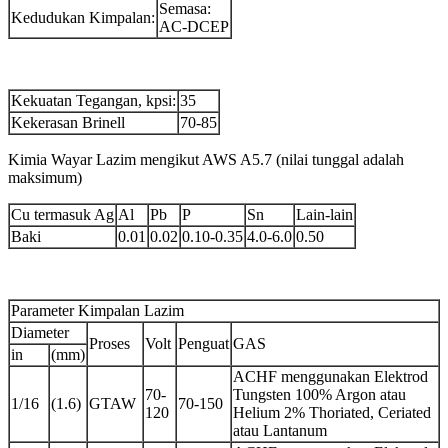
Semasa:
Kedudukan Kimpalan:
AC-DCEP
Kekuatan Tegangan, kpsi:
35
Kekerasan Brinell
70-85
Kimia Wayar Lazim mengikut AWS A5.7 (nilai tunggal adalah
maksimum)
Cu termasuk Ag
Al
Pb
P
Sn
Lain-lain
Baki
0.01
0.02
0.10-0.35
4.0-6.0
0.50
Parameter Kimpalan Lazim
Diameter
Proses
Volt
Penguat
GAS
in
(mm)
ACHF menggunakan Elektrod
70-
Tungsten 100% Argon atau
1/16
(1.6)
GTAW
70-150
120
Helium 2% Thoriated, Ceriated
atau Lantanum