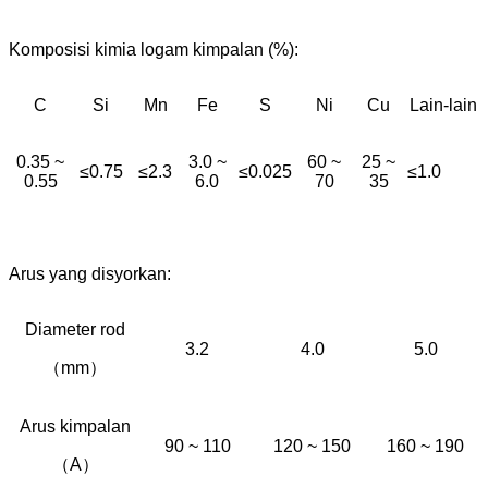
Komposisi kimia logam kimpalan (%):
C
Si
Mn
Fe
S
Ni
Cu
Lain-lain
0.35 ~
3.0 ~
60 ~
25 ~
≤0.75
≤2.3
≤0.025
≤1.0
0.55
6.0
70
35
Arus yang disyorkan:
Diameter rod
3.2
4.0
5.0
（mm）
Arus kimpalan
90 ~ 110
120 ~ 150
160 ~ 190
（A）