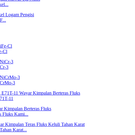
el...
...
e-Cl
Cr-3
iCrMo-3
E71T-11
Fluks Kami...
ahan Karat...