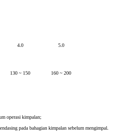
4.0
5.0
130 ~ 150
160 ~ 200
lum operasi kimpalan;
 bendasing pada bahagian kimpalan sebelum mengimpal.