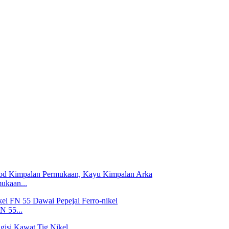
ukaan...
N 55...