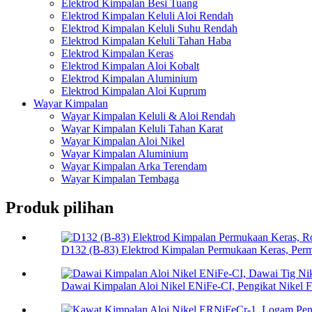
Elektrod Kimpalan Besi Tuang
Elektrod Kimpalan Keluli Aloi Rendah
Elektrod Kimpalan Keluli Suhu Rendah
Elektrod Kimpalan Keluli Tahan Haba
Elektrod Kimpalan Keras
Elektrod Kimpalan Aloi Kobalt
Elektrod Kimpalan Aluminium
Elektrod Kimpalan Aloi Kuprum
Wayar Kimpalan
Wayar Kimpalan Keluli & Aloi Rendah
Wayar Kimpalan Keluli Tahan Karat
Wayar Kimpalan Aloi Nikel
Wayar Kimpalan Aluminium
Wayar Kimpalan Arka Terendam
Wayar Kimpalan Tembaga
Produk pilihan
D132 (B-83) Elektrod Kimpalan Permukaan Keras, Perm
Dawai Kimpalan Aloi Nikel ENiFe-CI, Pengikat Nikel F