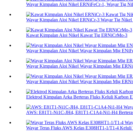
Wayar Kimpalan Aloi Nikel ERNiFeCr-1, Wayar Tig Nik
Wayar Kimpalan Aloi Nikel ERNiCr-3 Wayar Tig Nikel F
Kawat Kimpalan Aloi Nikel Kawat Tig ERNiCrMo-3
Wayar Kimpalan Aloi Nikel Wayar Kimpalan Mig ENiF
Wayar Kimpalan Aloi Nikel Wayar Kimpalan Mig ERNi
Wayar Kimpalan Aloi Nikel Wayar Kimpalan Mig ERN
Elektrod Kimpalan Arka Berteras Fluks Keluli Karbon 
AWS: E81T1-Ni1C-JH4, E81T1-C1A4-Ni1-H4 Berteras 
Wayar Teras Fluks AWS Kelas E308HT1-1/T1-4 Keluli T