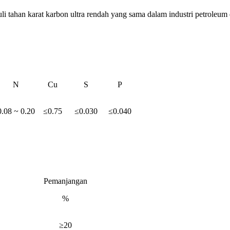
i tahan karat karbon ultra rendah yang sama dalam industri petroleum d
N
Cu
S
P
0.08 ~ 0.20
≤0.75
≤0.030
≤0.040
Pemanjangan
%
≥20