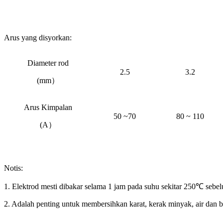
Arus yang disyorkan:
Diameter rod
2.5
3.2
(
mm）
Arus Kimpalan
50 ~70
80 ~ 110
(
A）
Notis:
1. Elektrod mesti dibakar selama 1 jam pada suhu sekitar 250℃ sebe
2. Adalah penting untuk membersihkan karat, kerak minyak, air dan