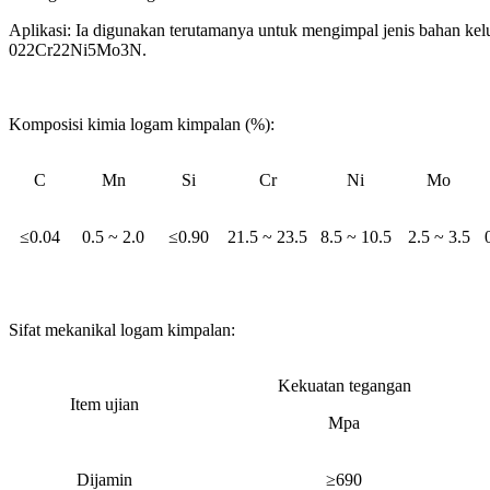
Aplikasi: Ia digunakan terutamanya untuk mengimpal jenis bahan kelul
022Cr22Ni5Mo3N.
Komposisi kimia logam kimpalan (%):
C
Mn
Si
Cr
Ni
Mo
≤0.04
0.5 ~ 2.0
≤0.90
21.5 ~ 23.5
8.5 ~ 10.5
2.5 ~ 3.5
Sifat mekanikal logam kimpalan:
Kekuatan tegangan
Item ujian
Mpa
Dijamin
≥690