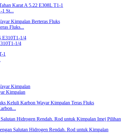
1 St...
ras Fluks...
E310T1-1/4
1
yar Kimpalan
arbon...