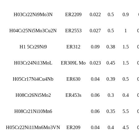
H03Cr22Ni9Mo3N
ER2209
0.022
0.5
0.9
H04Cr25Ni5Mo3Cu2N
ER2553
0.027
0.5
1
H1 5Cr29Ni9
ER312
0.09
0.38
1.5
H03Cr24Ni13MoL
ER309L Mo
0.023
0.45
1.5
H05Cr17Ni4Cu4Nb
ER630
0.04
0.39
0.5
H08Cr26Ni5Mo2
ER453s
0.06
0.3
0.4
H08Cr21Ni10Mn6
0.06
0.35
5.5
H05Cr22Ni11Mn6Mo3VN
ER209
0.04
0.4
4.5