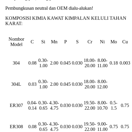
Pembungkusan neutral dan OEM dialu-alukan!
KOMPOSISI KIMIA KAWAT KIMPALAN KELULI TAHAN
KARAT:
Nombor
C
Si
Mn
P
S
Cr
Ni
Mo
Cu
Model
0.30-
18.00-
8.00-
304
0.08
2.00
0.045
0.030
0.18
0.003
1.00
20.00
11.00
0.30-
18.00-
8.00-
304L
0.03
2.00
0.045
0.030
1.00
20.00
12.00
0.04-
0.30-
4.30-
19.50-
8.00-
0.5-
ER307
0.030
0.030
0.75
0.14
0.65
4.75
22.00
10.70
1.5
0.30-
4.30-
19.50-
9.00-
ER308
0.08
0.030
0.030
0.75
0.75
0.65
4.75
22.00
11.00