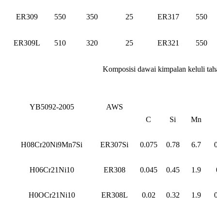
ER309
550
350
25
ER317
550
ER309L
510
320
25
ER321
550
Komposisi dawai kimpalan keluli ta
YB5092-2005
AWS
C
Si
Mn
H08Cr20Ni9Mn7Si
ER307Si
0.075
0.78
6.7
H06Cr21Ni10
ER308
0.045
0.45
1.9
H0OCr21Ni10
ER308L
0.02
0.32
1.9