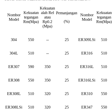
Kekuatan
Kekuatan
alah Rel
Kekuatan
Pemanjangan
Nombor
Nombor
tegangan
atau
tegangan
Model
Model
(%)
Rm(Mpa)
Rp0.2
Rm(Mpa)
(Mpa)
304
550
--
25
ER309LSi
510
304L
510
--
25
ER316
510
ER307
590
350
25
ER316L
510
ER308
550
350
25
ER316LSi
510
ER308L
510
320
25
ER310
550
ER308LSi
510
320
25
ER347
550