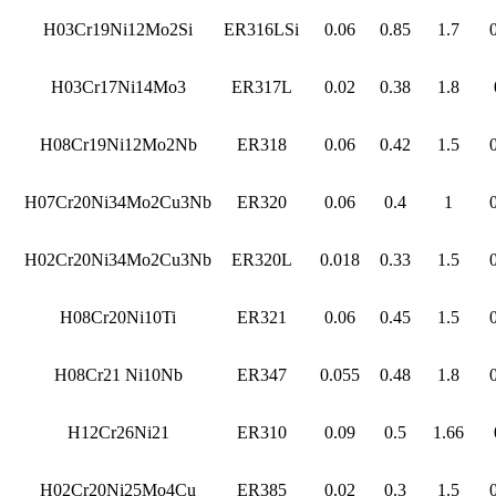
H03Cr19Ni12Mo2Si
ER316LSi
0.06
0.85
1.7
H03Cr17Ni14Mo3
ER317L
0.02
0.38
1.8
H08Cr19Ni12Mo2Nb
ER318
0.06
0.42
1.5
H07Cr20Ni34Mo2Cu3Nb
ER320
0.06
0.4
1
H02Cr20Ni34Mo2Cu3Nb
ER320L
0.018
0.33
1.5
H08Cr20Ni10Ti
ER321
0.06
0.45
1.5
H08Cr21 Ni10Nb
ER347
0.055
0.48
1.8
H12Cr26Ni21
ER310
0.09
0.5
1.66
H02Cr20Ni25Mo4Cu
ER385
0.02
0.3
1.5