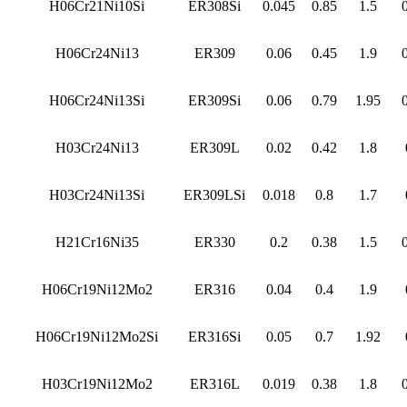
H06Cr21Ni10Si
ER308Si
0.045
0.85
1.5
H06Cr24Ni13
ER309
0.06
0.45
1.9
H06Cr24Ni13Si
ER309Si
0.06
0.79
1.95
H03Cr24Ni13
ER309L
0.02
0.42
1.8
H03Cr24Ni13Si
ER309LSi
0.018
0.8
1.7
H21Cr16Ni35
ER330
0.2
0.38
1.5
H06Cr19Ni12Mo2
ER316
0.04
0.4
1.9
H06Cr19Ni12Mo2Si
ER316Si
0.05
0.7
1.92
H03Cr19Ni12Mo2
ER316L
0.019
0.38
1.8