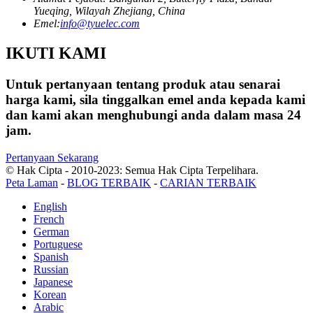
Yueqing, Wilayah Zhejiang, China
Emel:
info@tyuelec.com
IKUTI KAMI
Untuk pertanyaan tentang produk atau senarai
harga kami, sila tinggalkan emel anda kepada kami
dan kami akan menghubungi anda dalam masa 24
jam.
Pertanyaan Sekarang
© Hak Cipta - 2010-2023: Semua Hak Cipta Terpelihara.
Peta Laman
-
BLOG TERBAIK
-
CARIAN TERBAIK
English
French
German
Portuguese
Spanish
Russian
Japanese
Korean
Arabic