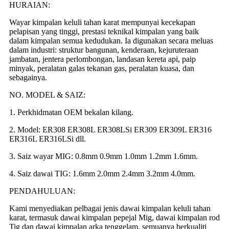
HURAIAN:
Wayar kimpalan keluli tahan karat mempunyai kecekapan
pelapisan yang tinggi, prestasi teknikal kimpalan yang baik
dalam kimpalan semua kedudukan. Ia digunakan secara meluas
dalam industri: struktur bangunan, kenderaan, kejuruteraan
jambatan, jentera perlombongan, landasan kereta api, paip
minyak, peralatan galas tekanan gas, peralatan kuasa, dan
sebagainya.
NO. MODEL & SAIZ:
1. Perkhidmatan OEM bekalan kilang.
2. Model: ER308 ER308L ER308LSi ER309 ER309L ER316
ER316L ER316LSi dll.
3. Saiz wayar MIG: 0.8mm 0.9mm 1.0mm 1.2mm 1.6mm.
4. Saiz dawai TIG: 1.6mm 2.0mm 2.4mm 3.2mm 4.0mm.
PENDAHULUAN:
Kami menyediakan pelbagai jenis dawai kimpalan keluli tahan
karat, termasuk dawai kimpalan pepejal Mig, dawai kimpalan rod
Tig dan dawai kimpalan arka tenggelam, semuanya berkualiti