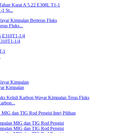
1 St...
ras Fluks...
E310T1-1/4
1
yar Kimpalan
arbon...