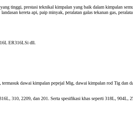
ang tinggi, prestasi teknikal kimpalan yang baik dalam kimpalan semu
landasan kereta api, paip minyak, peralatan galas tekanan gas, peralat
6L ER316LSi dll.
, termasuk dawai kimpalan pepejal Mig, dawai kimpalan rod Tig dan da
16L, 310, 2209, dan 201. Serta spesifikasi khas seperti 318L, 904L, 