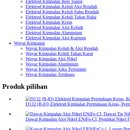
Elektrod Kimpalan Besi Tuang
Elektrod Kimpalan Keluli Aloi Rendah
Elektrod Kimpalan Keluli Suhu Rendah
Elektrod Kimpalan Keluli Tahan Haba
Elektrod Kimpalan Keras
Elektrod Kimpalan Aloi Kobalt
Elektrod Kimpalan Aluminium
Elektrod Kimpalan Aloi Kuprum
Wayar Kimpalan
Wayar Kimpalan Keluli & Aloi Rendah
Wayar Kimpalan Keluli Tahan Karat
Wayar Kimpalan Aloi Nikel
Wayar Kimpalan Aluminium
Wayar Kimpalan Arka Terendam
Wayar Kimpalan Tembaga
Produk pilihan
D132 (B-83) Elektrod Kimpalan Permukaan Keras, Perm
Dawai Kimpalan Aloi Nikel ENiFe-CI, Pengikat Nikel F