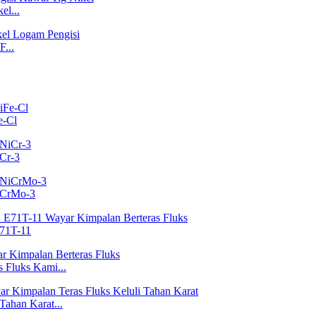
el...
...
e-Cl
Cr-3
iCrMo-3
E71T-11
Fluks Kami...
ahan Karat...