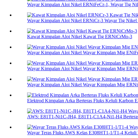
Wayar Kimpalan Aloi Nikel ERNiFeCr-1, Wayar Tig Nik
Wayar Kimpalan Aloi Nikel ERNiCr-3 Wayar Tig Nikel F
Kawat Kimpalan Aloi Nikel Kawat Tig ERNiCrMo-3
Wayar Kimpalan Aloi Nikel Wayar Kimpalan Mig ENiF
Wayar Kimpalan Aloi Nikel Wayar Kimpalan Mig ERNi
Wayar Kimpalan Aloi Nikel Wayar Kimpalan Mig ERN
Elektrod Kimpalan Arka Berteras Fluks Keluli Karbon 
AWS: E81T1-Ni1C-JH4, E81T1-C1A4-Ni1-H4 Berteras 
Wayar Teras Fluks AWS Kelas E308HT1-1/T1-4 Keluli T