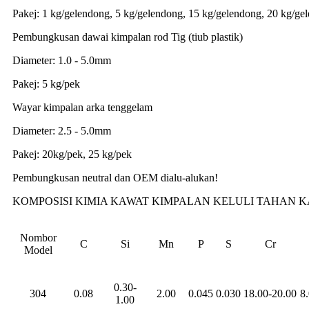
Pakej: 1 kg/gelendong, 5 kg/gelendong, 15 kg/gelendong, 20 kg/ge
Pembungkusan dawai kimpalan rod Tig (tiub plastik)
Diameter: 1.0 - 5.0mm
Pakej: 5 kg/pek
Wayar kimpalan arka tenggelam
Diameter: 2.5 - 5.0mm
Pakej: 20kg/pek, 25 kg/pek
Pembungkusan neutral dan OEM dialu-alukan!
KOMPOSISI KIMIA KAWAT KIMPALAN KELULI TAHAN K
Nombor
C
Si
Mn
P
S
Cr
Model
0.30-
304
0.08
2.00
0.045
0.030
18.00-20.00
8
1.00