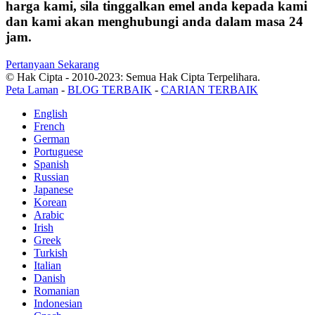
harga kami, sila tinggalkan emel anda kepada kami
dan kami akan menghubungi anda dalam masa 24
jam.
Pertanyaan Sekarang
© Hak Cipta - 2010-2023: Semua Hak Cipta Terpelihara.
Peta Laman
-
BLOG TERBAIK
-
CARIAN TERBAIK
English
French
German
Portuguese
Spanish
Russian
Japanese
Korean
Arabic
Irish
Greek
Turkish
Italian
Danish
Romanian
Indonesian