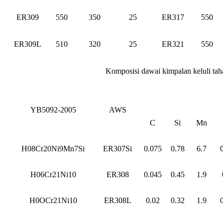
ER309
550
350
25
ER317
550
ER309L
510
320
25
ER321
550
Komposisi dawai kimpalan keluli ta
YB5092-2005
AWS
C
Si
Mn
H08Cr20Ni9Mn7Si
ER307Si
0.075
0.78
6.7
H06Cr21Ni10
ER308
0.045
0.45
1.9
H0OCr21Ni10
ER308L
0.02
0.32
1.9