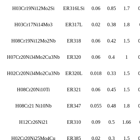
H03Cr19Ni12Mo2Si
ER316LSi
0.06
0.85
1.7
H03Cr17Ni14Mo3
ER317L
0.02
0.38
1.8
H08Cr19Ni12Mo2Nb
ER318
0.06
0.42
1.5
H07Cr20Ni34Mo2Cu3Nb
ER320
0.06
0.4
1
H02Cr20Ni34Mo2Cu3Nb
ER320L
0.018
0.33
1.5
H08Cr20Ni10Ti
ER321
0.06
0.45
1.5
H08Cr21 Ni10Nb
ER347
0.055
0.48
1.8
H12Cr26Ni21
ER310
0.09
0.5
1.66
H02Cr20Ni25Mo4Cu
ER385
0.02
0.3
1.5