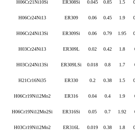
H06Cr21Ni10Si
ER308Si
0.045
0.85
1.5
H06Cr24Ni13
ER309
0.06
0.45
1.9
H06Cr24Ni13Si
ER309Si
0.06
0.79
1.95
H03Cr24Ni13
ER309L
0.02
0.42
1.8
H03Cr24Ni13Si
ER309LSi
0.018
0.8
1.7
H21Cr16Ni35
ER330
0.2
0.38
1.5
H06Cr19Ni12Mo2
ER316
0.04
0.4
1.9
H06Cr19Ni12Mo2Si
ER316Si
0.05
0.7
1.92
H03Cr19Ni12Mo2
ER316L
0.019
0.38
1.8