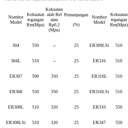
Kekuatan
Kekuatan
alah Rel
Kekuatan
Pemanjangan
Nombor
Nombor
tegangan
atau
tegangan
Model
Model
(%)
Rm(Mpa)
Rp0.2
Rm(Mpa)
(Mpa)
304
550
--
25
ER309LSi
510
304L
510
--
25
ER316
510
ER307
590
350
25
ER316L
510
ER308
550
350
25
ER316LSi
510
ER308L
510
320
25
ER310
550
ER308LSi
510
320
25
ER347
550