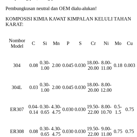
Pembungkusan neutral dan OEM dialu-alukan!
KOMPOSISI KIMIA KAWAT KIMPALAN KELULI TAHAN
KARAT:
Nombor
C
Si
Mn
P
S
Cr
Ni
Mo
Cu
Model
0.30-
18.00-
8.00-
304
0.08
2.00
0.045
0.030
0.18
0.003
1.00
20.00
11.00
0.30-
18.00-
8.00-
304L
0.03
2.00
0.045
0.030
1.00
20.00
12.00
0.04-
0.30-
4.30-
19.50-
8.00-
0.5-
ER307
0.030
0.030
0.75
0.14
0.65
4.75
22.00
10.70
1.5
0.30-
4.30-
19.50-
9.00-
ER308
0.08
0.030
0.030
0.75
0.75
0.65
4.75
22.00
11.00