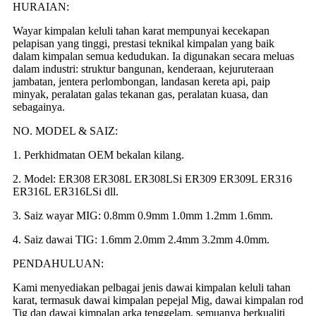
HURAIAN:
Wayar kimpalan keluli tahan karat mempunyai kecekapan
pelapisan yang tinggi, prestasi teknikal kimpalan yang baik
dalam kimpalan semua kedudukan. Ia digunakan secara meluas
dalam industri: struktur bangunan, kenderaan, kejuruteraan
jambatan, jentera perlombongan, landasan kereta api, paip
minyak, peralatan galas tekanan gas, peralatan kuasa, dan
sebagainya.
NO. MODEL & SAIZ:
1. Perkhidmatan OEM bekalan kilang.
2. Model: ER308 ER308L ER308LSi ER309 ER309L ER316
ER316L ER316LSi dll.
3. Saiz wayar MIG: 0.8mm 0.9mm 1.0mm 1.2mm 1.6mm.
4. Saiz dawai TIG: 1.6mm 2.0mm 2.4mm 3.2mm 4.0mm.
PENDAHULUAN:
Kami menyediakan pelbagai jenis dawai kimpalan keluli tahan
karat, termasuk dawai kimpalan pepejal Mig, dawai kimpalan rod
Tig dan dawai kimpalan arka tenggelam, semuanya berkualiti