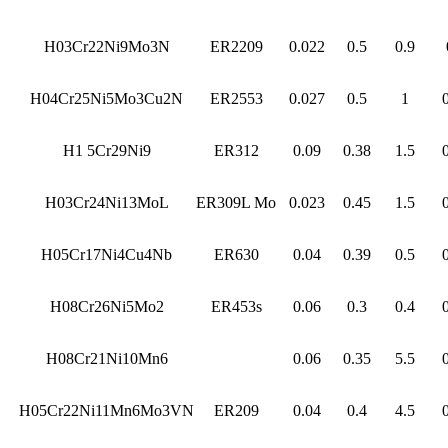
H03Cr22Ni9Mo3N
ER2209
0.022
0.5
0.9
H04Cr25Ni5Mo3Cu2N
ER2553
0.027
0.5
1
H1 5Cr29Ni9
ER312
0.09
0.38
1.5
H03Cr24Ni13MoL
ER309L Mo
0.023
0.45
1.5
H05Cr17Ni4Cu4Nb
ER630
0.04
0.39
0.5
H08Cr26Ni5Mo2
ER453s
0.06
0.3
0.4
H08Cr21Ni10Mn6
0.06
0.35
5.5
H05Cr22Ni11Mn6Mo3VN
ER209
0.04
0.4
4.5