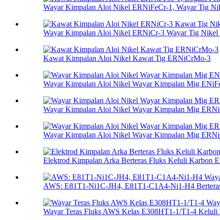
Wayar Kimpalan Aloi Nikel ERNiFeCr-1, Wayar Tig Nik
Wayar Kimpalan Aloi Nikel ERNiCr-3 Wayar Tig Nikel F
Kawat Kimpalan Aloi Nikel Kawat Tig ERNiCrMo-3
Wayar Kimpalan Aloi Nikel Wayar Kimpalan Mig ENiF
Wayar Kimpalan Aloi Nikel Wayar Kimpalan Mig ERNi
Wayar Kimpalan Aloi Nikel Wayar Kimpalan Mig ERN
Elektrod Kimpalan Arka Berteras Fluks Keluli Karbon 
AWS: E81T1-Ni1C-JH4, E81T1-C1A4-Ni1-H4 Berteras 
Wayar Teras Fluks AWS Kelas E308HT1-1/T1-4 Keluli T