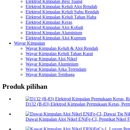
Elektrod Kimpalan Besi Tuang
Elektrod Kimpalan Keluli Aloi Rendah
Elektrod Kimpalan Keluli Suhu Rendah
Elektrod Kimpalan Keluli Tahan Haba
Elektrod Kimpalan Keras
Elektrod Kimpalan Aloi Kobalt
Elektrod Kimpalan Aluminium
Elektrod Kimpalan Aloi Kuprum
Wayar Kimpalan
Wayar Kimpalan Keluli & Aloi Rendah
Wayar Kimpalan Keluli Tahan Karat
Wayar Kimpalan Aloi Nikel
Wayar Kimpalan Aluminium
Wayar Kimpalan Arka Terendam
Wayar Kimpalan Tembaga
Produk pilihan
D132 (B-83) Elektrod Kimpalan Permukaan Keras, Perm
Dawai Kimpalan Aloi Nikel ENiFe-CI, Pengikat Nikel F