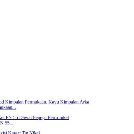
ukaan...
N 55...