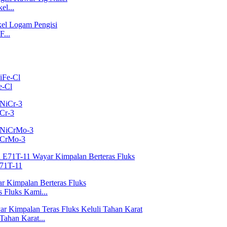
el...
...
e-Cl
Cr-3
iCrMo-3
E71T-11
Fluks Kami...
ahan Karat...