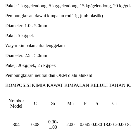
Pakej: 1 kg/gelendong, 5 kg/gelendong, 15 kg/gelendong, 20 kg/ge
Pembungkusan dawai kimpalan rod Tig (tiub plastik)
Diameter: 1.0 - 5.0mm
Pakej: 5 kg/pek
Wayar kimpalan arka tenggelam
Diameter: 2.5 - 5.0mm
Pakej: 20kg/pek, 25 kg/pek
Pembungkusan neutral dan OEM dialu-alukan!
KOMPOSISI KIMIA KAWAT KIMPALAN KELULI TAHAN K
Nombor
C
Si
Mn
P
S
Cr
Model
0.30-
304
0.08
2.00
0.045
0.030
18.00-20.00
8
1.00