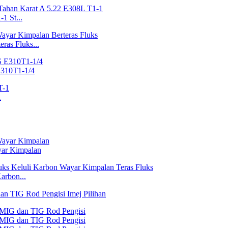
1 St...
ras Fluks...
E310T1-1/4
1
yar Kimpalan
arbon...