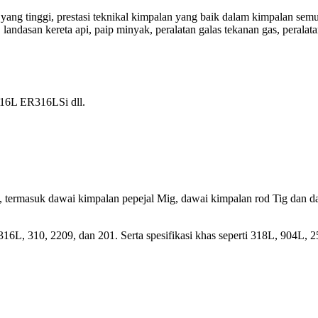
ang tinggi, prestasi teknikal kimpalan yang baik dalam kimpalan semu
landasan kereta api, paip minyak, peralatan galas tekanan gas, peralat
6L ER316LSi dll.
, termasuk dawai kimpalan pepejal Mig, dawai kimpalan rod Tig dan da
16L, 310, 2209, dan 201. Serta spesifikasi khas seperti 318L, 904L, 